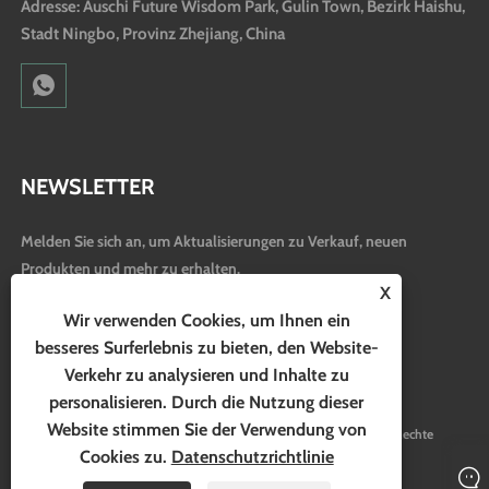
Adresse: Auschi Future Wisdom Park, Gulin Town, Bezirk Haishu,
Stadt Ningbo, Provinz Zhejiang, China
NEWSLETTER
Melden Sie sich an, um Aktualisierungen zu Verkauf, neuen
Produkten und mehr zu erhalten.
X
Wir verwenden Cookies, um Ihnen ein
besseres Surferlebnis zu bieten, den Website-
Verkehr zu analysieren und Inhalte zu
personalisieren. Durch die Nutzung dieser
Website stimmen Sie der Verwendung von
Copyright © 2024 Ningbo Hubo Electrical Appliance Co., Ltd. Alle Rechte
Cookies zu.
Datenschutzrichtlinie
vorbehalten.