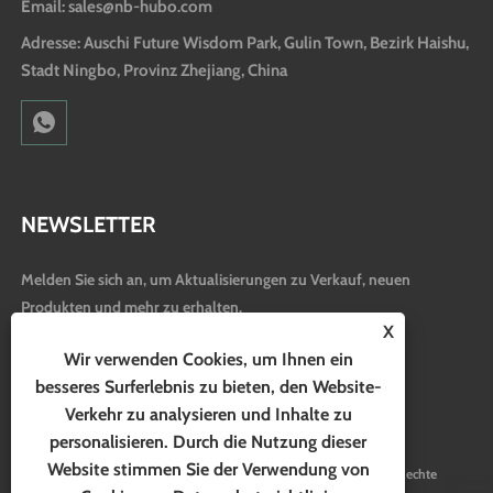
Email: sales@nb-hubo.com
Adresse: Auschi Future Wisdom Park, Gulin Town, Bezirk Haishu,
Stadt Ningbo, Provinz Zhejiang, China
NEWSLETTER
Melden Sie sich an, um Aktualisierungen zu Verkauf, neuen
Produkten und mehr zu erhalten.
X
Wir verwenden Cookies, um Ihnen ein
besseres Surferlebnis zu bieten, den Website-
Verkehr zu analysieren und Inhalte zu
personalisieren. Durch die Nutzung dieser
Website stimmen Sie der Verwendung von
Copyright © 2024 Ningbo Hubo Electrical Appliance Co., Ltd. Alle Rechte